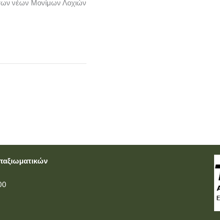
 των νέων Μονίμων Λοχιών
Υπαξιωματικών
00