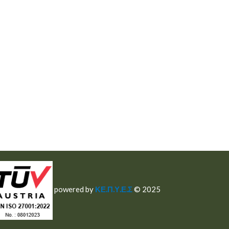
powered by
ΚΕ.Π.Υ.Ε.Σ
© 2025