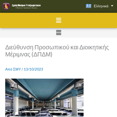
Μετάβαση
Ελληνικά
English
στο
περιεχόμενο
Menu
Menu
Διεύθυνση Προσωπικού και Διοικητικής
Μέριμνας (ΔΠΔΜ)
Από
ΣΜΥ
/
13/10/2023