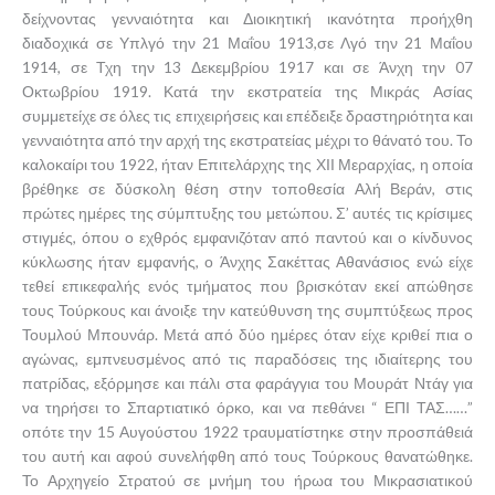
δείχνοντας γενναιότητα και Διοικητική ικανότητα προήχθη
διαδοχικά σε Υπλγό την 21 Μαΐου 1913,σε Λγό την 21 Μαΐου
1914, σε Τχη την 13 Δεκεμβρίου 1917 και σε Άνχη την 07
Οκτωβρίου 1919. Κατά την εκστρατεία της Μικράς Ασίας
συμμετείχε σε όλες τις επιχειρήσεις και επέδειξε δραστηριότητα και
γενναιότητα από την αρχή της εκστρατείας μέχρι το θάνατό του. Το
καλοκαίρι του 1922, ήταν Επιτελάρχης της ΧΙΙ Μεραρχίας, η οποία
βρέθηκε σε δύσκολη θέση στην τοποθεσία Αλή Βεράν, στις
πρώτες ημέρες της σύμπτυξης του μετώπου. Σ’ αυτές τις κρίσιμες
στιγμές, όπου ο εχθρός εμφανιζόταν από παντού και ο κίνδυνος
κύκλωσης ήταν εμφανής, ο Άνχης Σακέττας Αθανάσιος ενώ είχε
τεθεί επικεφαλής ενός τμήματος που βρισκόταν εκεί απώθησε
τους Τούρκους και άνοιξε την κατεύθυνση της συμπτύξεως προς
Τουμλού Μπουνάρ. Μετά από δύο ημέρες όταν είχε κριθεί πια ο
αγώνας, εμπνευσμένος από τις παραδόσεις της ιδιαίτερης του
πατρίδας, εξόρμησε και πάλι στα φαράγγια του Μουράτ Ντάγ για
να τηρήσει το Σπαρτιατικό όρκο, και να πεθάνει “ ΕΠΙ ΤΑΣ……”
οπότε την 15 Αυγούστου 1922 τραυματίστηκε στην προσπάθειά
του αυτή και αφού συνελήφθη από τους Τούρκους θανατώθηκε.
Το Αρχηγείο Στρατού σε μνήμη του ήρωα του Μικρασιατικού