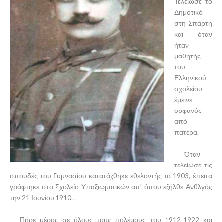
Τελείωσε το
Δημοτικό
στη Σπάρτη
και όταν
ήταν
μαθητής
του
Ελληνικού
σχολείου
έμεινε
ορφανός
από
πατέρα.
Όταν
τελείωσε τις
σπουδές του Γυμνασίου κατατάχθηκε εθελοντής το 1903, έπειτα
γράφτηκε στο Σχολείο Υπαξιωματικών απ’ όπου εξήλθε Ανθλγός
την 21 Ιουνίου 1910. .
Πήρε μέρος σε όλους τους πολέμους του 1912-1922 και