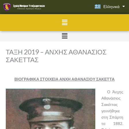
Μετάβαση
Ελληνικά
English
στο
περιεχόμενο
Menu
Menu
ΤΑΞΗ 2019 – ΑΝΧΗΣ ΑΘΑΝΑΣΙΟΣ
ΣΑΚΕΤΤΑΣ
ΒΙΟΓΡΑΦΙΚΑ ΣΤΟΙΧΕΙΑ ΑΝΧΗ ΑΘΑΝΑΣΙΟΥ ΣΑΚΕΤΤΑ
Ο Άνχης
Αθανάσιος
Σακέττας
γεννήθηκε
στη Σπάρτη
το 1882.