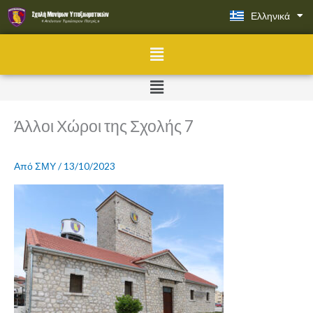
Μετάβαση
Ελληνικά
English
στο
περιεχόμενο
Menu
Menu
Άλλοι Χώροι της Σχολής 7
Από
ΣΜΥ
/
13/10/2023