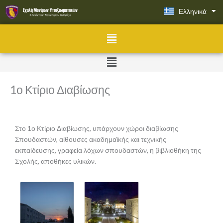
Μετάβαση
Ελληνικά
English
στο
περιεχόμενο
Menu
Menu
1ο Κτίριο Διαβίωσης
Στο 1ο Κτίριο Διαβίωσης, υπάρχουν χώροι διαβίωσης
Σπουδαστών, αίθουσες ακαδημαϊκής και τεχνικής
εκπαίδευσης, γραφεία λόχων σπουδαστών, η βιβλιοθήκη της
Σχολής, αποθήκες υλικών.