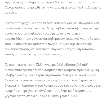
της σχετικής αποζημίωσης στην ΣΜΥ, στην περίπτωση που ο
Οργανισμός υποχρεωθεί στην καταβολή τέτοιας ή άλλης δαπάνης
σε τρίτο.
Καίτοι το περιεχόμενο της εν λόγω ιστοσελίδας δεν θεωρείται καθ’
οιονδήποτε τρόπο ακατάλληλο ή ανήθικο, επίσκεψη, συμμετοχή ή
χρήση της από ανήλικους τεκμαίρεται ότι γίνεται με τη
συγκατάθεση των γονέων και κηδεμόνων τους, ενώ για πρόσωπα
που βρίσκονται σε καθεστώς πλήρους ή μερικής δικαστικής
συμπαράστασης, ότι υφίσταται συγκατάθεση των προσώπων
που έχουν οριστεί ως συμπαραστάτες τους.
Σε περίπτωση που η ΣΜΥ ενημερωθεί ή ειδοποιηθεί καθ΄
οιονδήποτε τρόπο ότι οποιοδήποτε περιεχόμενο προκαλεί ηθική
βλάβη ή άλλη ζημιά σε τρίτο πρόσωπο, διατηρεί το δικαίωμα να
διαγράψει άμεσα το ανωτέρω περιεχόμενο και ταυτόχρονα να
διακόψει τη λειτουργία του λογαριασμού του χρήστη, ο οποίος έχει
αναρτήσει περιεχόμενο ανήθικο, προσβλητικό ή παράνομο,
γεγονός για το οποίο ουδεμία ευθύνη φέρει η ΣΜΥ.