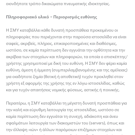
οιονδήποτε τρόπο δικαιώματα πνευματικής ιδιοκτησίας.
Πληροφοριακό υλικό – Περιορισμός ευθύνης
Η ΣΜΥ καταβάλλει κάθε δυνατή προσπάθεια προκειμένου οι
πληροφορίες που περιέχονται στην παρούσα ιστοσελίδα να είναι
σαφείς, ακριβείς, πλήρεις, επικαιροποιημένες και διαθέσιμες,
ωστόσο, σε καμία περίπτωση δεν εγγυάται την ορθότητα και την
ακρίβεια των στοιχείων και πληροφοριών, τα οποία ο επισκέπτης/
χρήστης χρησιμοποιεί με δική του ευθύνη. Η ΣΜΥ δεν φέρει καμία
ευθύνη, άμεση ή έμμεση (συμπεριλαμβανομένης και της αμέλειας)
για οιαδήποτε ζημία (θετική ή αποθετική) τυχόν προκληθεί στον
χρήστη εξ αφορμής της χρήσης της εν λόγω ιστοσελίδας, καθώς
και για τυχόν απαιτήσεις νομικής φύσεως, αστικής ή ποινικής.
Περαιτέρω, η ΣΜΥ καταβάλλει τη μέγιστη δυνατή προσπάθεια για
την καλή και εύρυθμη λειτουργία της ιστοσελίδας, ωστόσο σε
καμία περίπτωση δεν εγγυάται τη συνεχή, αδιάκοπη και άνευ
σφαλμάτων λειτουργία των διακομιστών του (servers), όπως και
την έλλειψη «ιών» ή άλλων παρόμοιων επιζήμιων στοιχείων και