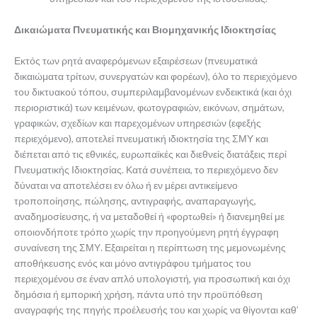
Δικαιώματα Πνευματικής και Βιομηχανικής Ιδιοκτησίας
Εκτός των ρητά αναφερόμενων εξαιρέσεων (πνευματικά
δικαιώματα τρίτων, συνεργατών και φορέων), όλο το περιεχόμενο
του δικτυακού τόπου, συμπεριλαμβανομένων ενδεικτικά (και όχι
περιοριστικά) των κειμένων, φωτογραφιών, εικόνων, σημάτων,
γραφικών, σχεδίων και παρεχομένων υπηρεσιών (εφεξής
περιεχόμενο), αποτελεί πνευματική ιδιοκτησία της ΣΜΥ και
διέπεται από τις εθνικές, ευρωπαϊκές και διεθνείς διατάξεις περί
Πνευματικής Ιδιοκτησίας. Κατά συνέπεια, το περιεχόμενο δεν
δύναται να αποτελέσει εν όλω ή εν μέρει αντικείμενο
τροποποίησης, πώλησης, αντιγραφής, αναπαραγωγής,
αναδημοσίευσης, ή να μεταδοθεί ή «φορτωθεί» ή διανεμηθεί με
οποιονδήποτε τρόπο χωρίς την προηγούμενη ρητή έγγραφη
συναίνεση της ΣΜΥ. Εξαιρείται η περίπτωση της μεμονωμένης
αποθήκευσης ενός και μόνο αντιγράφου τμήματος του
περιεχομένου σε έναν απλό υπολογιστή, για προσωπική και όχι
δημόσια ή εμπορική χρήση, πάντα υπό την προϋπόθεση
αναγραφής της πηγής προέλευσής του και χωρίς να θίγονται καθ’