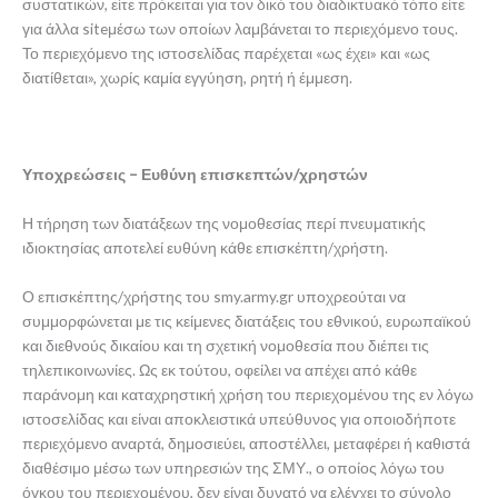
συστατικών, είτε πρόκειται για τον δικό του διαδικτυακό τόπο είτε
για άλλα siteμέσω των οποίων λαμβάνεται το περιεχόμενο τους.
Το περιεχόμενο της ιστοσελίδας παρέχεται «ως έχει» και «ως
διατίθεται», χωρίς καμία εγγύηση, ρητή ή έμμεση.
Υποχρεώσεις – Ευθύνη επισκεπτών/χρηστών
Η τήρηση των διατάξεων της νομοθεσίας περί πνευματικής
ιδιοκτησίας αποτελεί ευθύνη κάθε επισκέπτη/χρήστη.
Ο επισκέπτης/χρήστης του smy.army.gr υποχρεούται να
συμμορφώνεται με τις κείμενες διατάξεις του εθνικού, ευρωπαϊκού
και διεθνούς δικαίου και τη σχετική νομοθεσία που διέπει τις
τηλεπικοινωνίες. Ως εκ τούτου, οφείλει να απέχει από κάθε
παράνομη και καταχρηστική χρήση του περιεχομένου της εν λόγω
ιστοσελίδας και είναι αποκλειστικά υπεύθυνος για οποιοδήποτε
περιεχόμενο αναρτά, δημοσιεύει, αποστέλλει, μεταφέρει ή καθιστά
διαθέσιμο μέσω των υπηρεσιών της ΣΜΥ., ο οποίος λόγω του
όγκου του περιεχομένου, δεν είναι δυνατό να ελέγχει το σύνολο