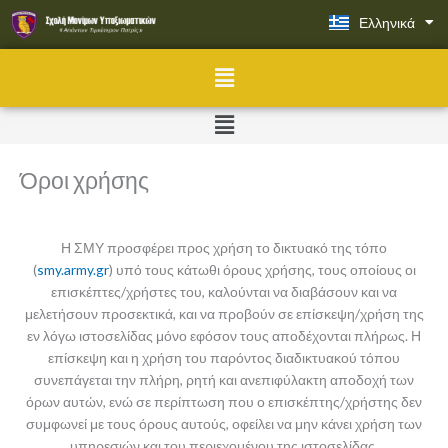
Μετάβαση
Ελληνικά
English
στο
περιεχόμενο
Menu
Menu
Όροι χρήσης
Η ΣΜΥ προσφέρει προς χρήση το δικτυακό της τόπο
(
smy.army.gr
) υπό τους κάτωθι όρους χρήσης, τους οποίους οι
επισκέπτες/χρήστες του, καλούνται να διαβάσουν και να
μελετήσουν προσεκτικά, και να προβούν σε επίσκεψη/χρήση της
εν λόγω ιστοσελίδας μόνο εφόσον τους αποδέχονται πλήρως. Η
επίσκεψη και η χρήση του παρόντος διαδικτυακού τόπου
συνεπάγεται την πλήρη, ρητή και ανεπιφύλακτη αποδοχή των
όρων αυτών, ενώ σε περίπτωση που ο επισκέπτης/χρήστης δεν
συμφωνεί με τους όρους αυτούς, οφείλει να μην κάνει χρήση των
υπηρεσιών και του περιεχομένου της ιστοσελίδας.