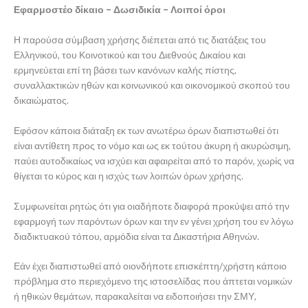
Εφαρμοστέο δίκαιο – Δωσιδικία – Λοιποί όροι
Η παρούσα σύμβαση χρήσης διέπεται από τις διατάξεις του
Ελληνικού, του Κοινοτικού και του Διεθνούς Δικαίου και
ερμηνεύεται επί τη βάσει των κανόνων καλής πίστης,
συναλλακτικών ηθών και κοινωνικού και οικονομικού σκοπού του
δικαιώματος.
Εφόσον κάποια διάταξη εκ των ανωτέρω όρων διαπιστωθεί ότι
είναι αντίθετη προς το νόμο και ως εκ τούτου άκυρη ή ακυρώσιμη,
παύει αυτοδικαίως να ισχύει και αφαιρείται από το παρόν, χωρίς να
θίγεται το κύρος και η ισχύς των λοιπών όρων χρήσης.
Συμφωνείται ρητώς ότι για οιαδήποτε διαφορά προκύψει από την
εφαρμογή των παρόντων όρων και την εν γένει χρήση του εν λόγω
διαδικτυακού τόπου, αρμόδια είναι τα Δικαστήρια Αθηνών.
Εάν έχει διαπιστωθεί από οιονδήποτε επισκέπτη/χρήστη κάποιο
πρόβλημα στο περιεχόμενο της ιστοσελίδας που άπτεται νομικών
ή ηθικών θεμάτων, παρακαλείται να ειδοποιήσει την ΣΜΥ,