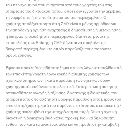
του περιεχομένου που αναρτάται από τους χρήστες του στις
υπηρεσίες του δικτυακού τόπου, οπότε δεν εγγυάται την ακρίβεια,
τη νομιμότητα ή την ποιότητα αυτού του περιεχομένου. Ο
χρήστης αποδέχεται ρητά ότι η ΣΜΥ είναι ο μόνος αρμόδιος για
την αποδοχή ή άρνηση ανάρτησης ή δημοσίευσης ή μετακίνησης
ή διαγραφής οιουδήποτε περιεχομένου διατίθεται μέσω της
ιστοσελίδας του. Επίσης, η ΣΜΥ δύναται να προβαίνει σε
διαγραφή περιεχομένου το οποίο παραβιάζει τους παρόντες
όρους χρήσης.
Εφόσον προκληθεί οιαδήποτε ζημιά στην εν λόγω ιστοσελίδα από
τον επισκέπτη/χρήστη λόγω κακής ή αθέμιτης χρήσης των
σχετικών υπηρεσιών ή κατά παράβαση των σχετικών όρων
χρήσης, αυτός ευθύνεται αποκλειστικά. Σε περίπτωση άσκησης
οποιασδήποτε αγωγής ή αξίωσης, δικαστικής ή διοικητικής, που
απορρέει από οποιασδήποτε μορφής παράβαση από μέρους του
επισκέπτη/χρήστη, κατά του παρόντος ιστότοπου, ο επισκέπτης/
χρήστης αναλαμβάνει την υποχρέωση να παρέμβει στη σχετική
δικαστική ή διοικητική διαδικασία, προκειμένου να δηλώσει την
ευθύνη του κατά τα ανωτέρω, αλλά και να προβεί στην καταβολή