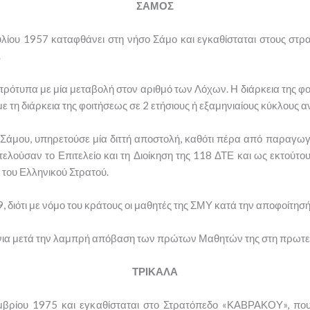
ΣΑΜΟΣ
ίου 1957 καταφθάνει στη νήσο Σάμο και εγκαθίσταται στους στρ
.
ρότυπα με μία μεταβολή στον αριθμό των Λόχων. Η διάρκεια της φ
 διάρκεια της φοιτήσεως σε 2 ετήσιους ή εξαμηνιαίους κύκλους αν
ης Σάμου, υπηρετούσε μία διττή αποστολή, καθότι πέρα από παραγωγ
οτελούσαν το Επιτελείο και τη Διοίκηση της 118 ΔΤΕ και ως εκτού
του Ελληνικού Στρατού.
9, διότι με νόμο του κράτους οι μαθητές της ΣΜΥ κατά την αποφοίτησ
όνια μετά την λαμπρή απόβαση των πρώτων Μαθητών της στη πρωτε
ΤΡΙΚΑΛΑ
μβρίου 1975 και εγκαθίσταται στο Στρατόπεδο «ΚΑΒΡΑΚΟΥ», που