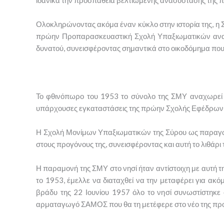
Ολοκληρώνοντας ακόμα έναν κύκλο στην ιστορία της, η
πρώην Προπαρασκευαστική Σχολή Υπαξιωματικών ανασυ
δυνατού, συνεισφέροντας σημαντικά στο οικοδόμημα που
Το φθινόπωρο του 1953 το σύνολο της ΣΜΥ αναχωρεί α
υπάρχουσες εγκαταστάσεις της πρώην Σχολής Εφέδρων Α
Η Σχολή Μονίμων Υπαξιωματικών της Σύρου ως παραγωγι
στους προγόνους της, συνεισφέροντας και αυτή το λιθάρι τ
Η παραμονή της ΣΜΥ στο νησί ήταν αντίστοιχη με αυτή τ
το 1953, έμελλε να διαταχθεί να την μεταφέρει για ακό
βράδυ της 22 Ιουνίου 1957 όλο το νησί συνωστίστηκε σ
αρματαγωγό ΣΑΜΟΣ που θα τη μετέφερε στο νέο της προ