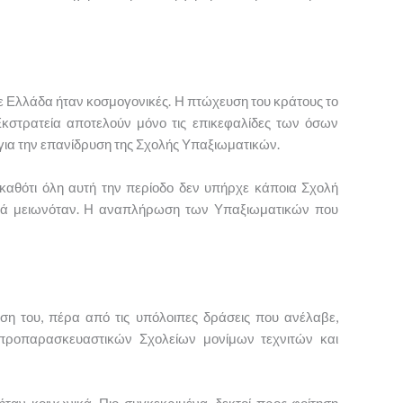
ότε Ελλάδα ήταν κοσμογονικές. Η πτώχευση του κράτους το
 Εκστρατεία αποτελούν μόνο τις επικεφαλίδες των όσων
 για την επανίδρυση της Σχολής Υπαξιωματικών.
αθότι όλη αυτή την περίοδο δεν υπήρχε κάποια Σχολή
ακά μειωνόταν. Η αναπλήρωση των Υπαξιωματικών που
η του, πέρα από τις υπόλοιπες δράσεις που ανέλαβε,
 προπαρασκευαστικών Σχολείων μονίμων τεχνιτών και
ταν κοινωνικά. Πιο συγκεκριμένα, δεκτοί προς φοίτηση