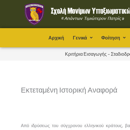
Μετάβαση
στο
περιεχόμενο
Αρχική
Γενικά
Φοίτηση
Κριτήρια Εισαγωγής – Σταδιοδρ
Εκτεταμένη Ιστορική Αναφορά
Από ιδρύσεως του σύγχρονου ελληνικού κράτους, βασ