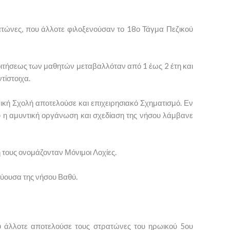
ατώνες, που άλλοτε φιλοξενούσαν το 18ο Τάγμα Πεζικού
οιτήσεως των μαθητών μεταβαλλόταν από 1 έως 2 έτη και
τίστοιχα.
ική Σχολή αποτελούσε και επιχειρησιακό Σχηματισμό. Εν
του η αμυντική οργάνωση και σχεδίαση της νήσου λάμβανε
ή τους ονομάζονταν Μόνιμοι Λοχίες.
ύουσα της νήσου Βαθύ.
 άλλοτε αποτελούσε τους στρατώνες του ηρωικού 5ου