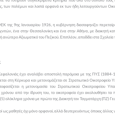
, των πολέμων και λοιπά ορφανά εκ των ήδη λειτουργούντων Οικ
 της 9ης Ιανουαρίου 1926, η κυβέρνηση διασαφηνίζει περεταίρω
Τεχνιτών, ένα στην Θεσσαλονίκη και ένα στην Αθήνα, με διοικητή κ
ή ανώτερο Αξιωματικό του Πεζικού. Επιπλέον, αποδίδει στα Σχολεί
ς
 Κεφαλονιάς έχει αναλάβει αποστολή παρόμοια με της ΠΥΣ (1884
ται στη Κέρκυρα και μετονομάζεται σε Στρατιωτικό Οικοτροφείο 
φασίζεται η μετονομασία του Στρατιωτικού Οικοτροφείου Υπ
ός χρόνου από την ίδρυση του, το οικοτροφείο έχει ακολουθήσει τ
ε (5) ολόκληρα χρόνια με πρώτο της Διοικητή τον Ταγματάρχη (ΠΖ) 
ί ως μαθητές όχι μόνο ορφανοί, αλλά δευτερευόντως όποιος άλλος νέ