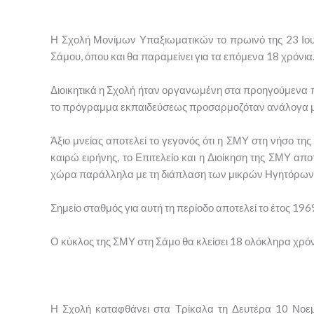
Η Σχολή Μονίμων Υπαξιωματικών το πρωινό της 23 Ιουλ
Σάμου, όπου και θα παραμείνει για τα επόμενα 18 χρόνια
Διοικητικά η Σχολή ήταν οργανωμένη στα προηγούμενα π
το πρόγραμμα εκπαιδεύσεως προσαρμοζόταν ανάλογα με τη
Άξιο μνείας αποτελεί το γεγονός ότι η ΣΜΥ στη νήσο τ
καιρώ ειρήνης, το Επιτελείο και η Διοίκηση της ΣΜΥ απ
χώρα παράλληλα με τη διάπλαση των μικρών Ηγητόρων 
Σημείο σταθμός για αυτή τη περίοδο αποτελεί το έτος 196
Ο κύκλος της ΣΜΥ στη Σάμο θα κλείσει 18 ολόκληρα χρ
Η Σχολή καταφθάνει στα Τρίκαλα τη Δευτέρα 10 Νοε