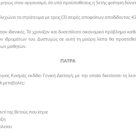
 ρητώς στον οργανισμό, ότι υπό προϋποθέσεις η 5ετής φοίτηση δύνατα
ελεχώνει το στράτευμα με τρεις (3) σειρές αποφοίτων αποδίδοντας 4
ίσου ιδανικές. Το χρονίζον και δυσεπίλυτο οικονομικό πρόβλημα καθ
 ιδρυμάτων του. Δυστυχώς σε αυτή τη μαύρη λίστα θα προστεθεί 
ντων μαθητών.
ΠΑΤΡΑ
γιος Κοσμάς εκδίδει Γενική Διαταγή, με την οποία διατάσσει τη λε
ι μεταβολές:
ν
τί της 8ετούς που ίσχυε
άξη
ολείου