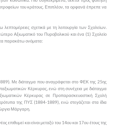
οτροφείων του κράτους. Επιπλέον, τα ορφανά έπρεπε να
 λεπτομέρειες σχετικά με τη λειτουργία των Σχολείων.
ατώτερο Αξιωματικό του Πυροβολικού και ένα (1) Σχολείο
α τα παρακάτω ονόματα:
-1889). Με διάταγμα που αναγράφεται στο ΦΕΚ της 25ης
Υπαξιωματικών Κέρκυρας, ενώ στη συνέχεια με διάταγμα
αξιωματικών Κέρκυρας σε Προπαρασκευαστική Σχολή
α πρότυπα της ΠΥΣ (1884-1889), ενώ στεγάζεται στα ίδια
Γεώργιο Μάργαρη.
ος επιθυμεί και είναι μεταξύ του 14ου και 17ου έτους της