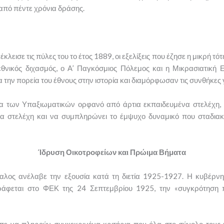
πό πέντε χρόνια δράσης.
ισε τις πύλες του το έτος 1889, οι εξελίξεις που έζησε η μικρή τ
εθνικός διχασμός, ο Α’ Παγκόσμιος Πόλεμος και η Μικρασιατική
την πορεία του έθνους στην ιστορία και διαμόρφωσαν τις συνθήκες
των Υπαξιωματικών ορφανό από άρτια εκπαιδευμένα στελέχη, κ
μα στελέχη και να συμπληρώνει το έμψυχο δυναμικό που σταδι
Ίδρυση Οικοτροφείων και Πρώιμα Βήματα
λος ανέλαβε την εξουσία κατά τη διετία 1925-1927. Η κυβέρνησ
γράφεται στο ΦΕΚ της 24 Σεπτεμβρίου 1925, την «συγκρότηση
πε να πληρούν συγκεκριμένα κριτήρια που όλα στο σύνολο τους ή