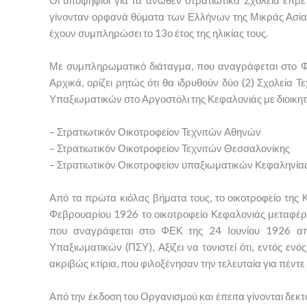
γίνονταν ορφανά θύματα των Ελλήνων της Μικράς Ασίας
έχουν συμπληρώσει το 13ο έτος της ηλικίας τους.
Με συμπληρωματικό διάταγμα, που αναγράφεται στο ΦΕΚ
Αρχικά, ορίζει ρητώς ότι θα ιδρυθούν δύο (2) Σχολεία 
Υπαξιωματικών στο Αργοστόλι της Κεφαλονιάς με διοικητ
– Στρατιωτικόν Οικοτροφείον Τεχνιτών Αθηνών
– Στρατιωτικόν Οικοτροφείον Τεχνιτών Θεσσαλονίκης
– Στρατιωτικόν Οικοτροφείον υπαξιωματικών Κεφαληνία
Από τα πρώτα κιόλας βήματα τους, το οικοτροφείο της
Φεβρουαρίου 1926 το οικοτροφείο Κεφαλονιάς μεταφέρε
που αναγράφεται στο ΦΕΚ της 24 Ιουνίου 1926 απο
Υπαξιωματικών (ΠΣΥ), Αξίζει να τονιστεί ότι, εντός εν
ακριβώς κτίρια, που φιλοξένησαν την τελευταία για πέντ
Από την έκδοση του Οργανισμού και έπειτα γίνονται δεκτο