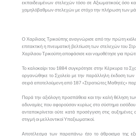
εκπαιδευμένων στελεχών τόσο σε Αξιωματικούς όσο κα
χαμηλόβαθμων στελεχών με στόχο την πλήρωση των μάχ
Ο Χαρίλαος Τρικούπης αναγνώρισε από την πρώτη κιόλα
επιτακτική η πνευματική βελτίωση των στελεχών του Στ
Χαρίλαου Τρικούπη αποφάσισε και νομοθέτησε για πρώτ
Το καλοκαίρι του 1884 συγκρότησε στην Κέρκυρα το Σχο
οργανώθηκε το Σχολείο με την παράλληλη έκδοση των
σειρά αποτελούμενη από 187 «Στρατιώτες Μαθητές» παρ
Παρά την αξιόλογη προσπάθεια και την καλή θέληση τω
αδυναμίες που αφορούσαν κυρίως στο σύστημα εισόδου 
ανταποκρίνεται ούτε κατά προσέγγιση στις αυξημένες
στιγμή οι μελλοντικοί Υπαξιωματικοί.
Αποτέλεσμα των παραπάνω ήτο το άθροισμα της εξισ