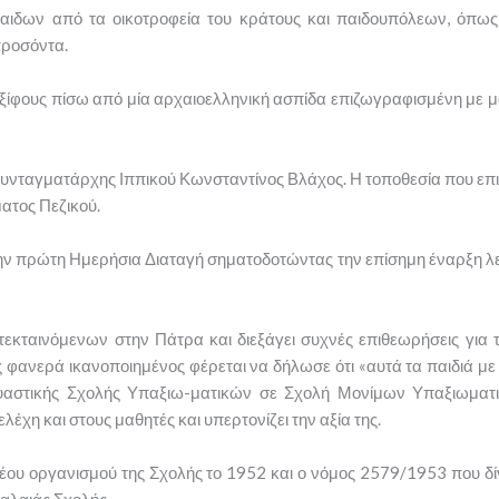
παιδων από τα οικοτροφεία του κράτους και παιδουπόλεων, όπω
προσόντα.
ίφους πίσω από μία αρχαιοελληνική ασπίδα επιζωγραφισμένη με 
ο Συνταγματάρχης Ιππικού Κωνσταντίνος Βλάχος. Η τοποθεσία που επιλ
ατος Πεζικού.
 την πρώτη Ημερήσια Διαταγή σηματοδοτώντας την επίσημη έναρξη λειτ
εκταινόμενων στην Πάτρα και διεξάγει συχνές επιθεωρήσεις για 
ανερά ικανοποιημένος φέρεται να δήλωσε ότι «αυτά τα παιδιά με έ
ευαστικής Σχολής Υπαξιω-ματικών σε Σχολή Μονίμων Υπαξιωματικ
έχη και στους μαθητές και υπερτονίζει την αξία της.
 νέου οργανισμού της Σχολής το 1952 και ο νόμος 2579/1953 που 
αλαιάς Σχολής.