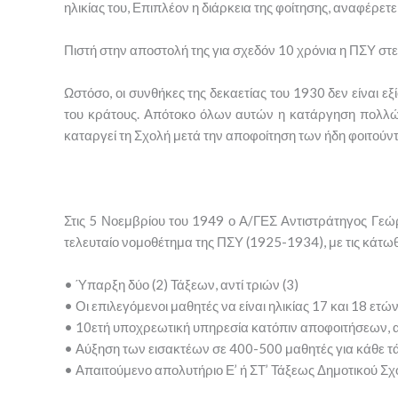
ηλικίας του, Επιπλέον η διάρκεια της φοίτησης, αναφέρετε
Πιστή στην αποστολή της για σχεδόν 10 χρόνια η ΠΣΥ στ
Ωστόσο, οι συνθήκες της δεκαετίας του 1930 δεν είναι εξ
του κράτους. Απότοκο όλων αυτών η κατάργηση πολλών
καταργεί τη Σχολή μετά την αποφοίτηση των ήδη φοιτού
Στις 5 Νοεμβρίου του 1949 ο Α/ΓΕΣ Αντιστράτηγος Γεώρ
τελευταίο νομοθέτημα της ΠΣΥ (1925-1934), με τις κάτωθ
• Ύπαρξη δύο (2) Τάξεων, αντί τριών (3)
• Οι επιλεγόμενοι μαθητές να είναι ηλικίας 17 και 18 ετώ
• 10ετή υποχρεωτική υπηρεσία κατόπιν αποφοιτήσεων, αν
• Αύξηση των εισακτέων σε 400-500 μαθητές για κάθε τ
• Απαιτούμενο απολυτήριο Ε’ ή ΣΤ’ Τάξεως Δημοτικού Σχ