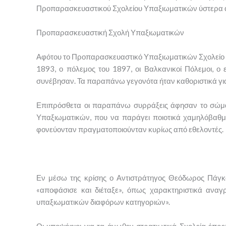
Προπαρασκευαστικού Σχολείου Υπαξιωματικών ύστερα α
Προπαρασκευαστική Σχολή Υπαξιωματικών
Αφότου το Προπαρασκευαστικό Υπαξιωματικών Σχολείο έκλε
1893, ο πόλεμος του 1897, οι Βαλκανικοί Πόλεμοι, ο 
συνέβησαν. Τα παραπάνω γεγονότα ήταν καθοριστικά για 
Επιπρόσθετα οι παραπάνω συρράξεις άφησαν το σώμα 
Υπαξιωματικών, που να παράγει ποιοτικά χαμηλόβαθ
φονεύονταν πραγματοποιούνταν κυρίως από εθελοντές.
Εν μέσω της κρίσης ο Αντιστράτηγος Θεόδωρος Πάγκα
«αποφάσισε και διέταξε», όπως χαρακτηριστικά ανα
υπαξιωματικών διαφόρων κατηγοριών».
Οι υποψήφιοι για τα άνωθεν στρατιωτικά Σχολεία έπρε