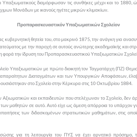
ι Υπαξιωματικούς διαμόρφωσαν τις συνθήκες μέχρι και το 1880, 
ιμων Μονάδων με ικανούς ηγέτες μικρών κλιμακίων.
Προπαρασκευαστικόν Υπαξιωματικών Σχολείον
ς κυβερνητική θητεία του, στο μακρινό 1875, την ανάγκη για αν
ρατεύματος με την παροχή σε αυτούς ανώτερης ακαδημαϊκής και στρ
η φορά την ίδρυση του Προπαρασκευαστικού Υπαξιωματικών Σχολεί
λείο Υπαξιωματικών με πρώτο διοικητή τον Ταγματάρχη (ΠΖ) Θεμι
 απαραίτητων Διαταγμάτων και των Υπουργικών Αποφάσεων, έλαβα
ουσιάστηκαν στο Σχολείο στην Κέρκυρα στις 10 Οκτωβρίου 1884.
ν Αξιωματικών και εκπαιδευτών που στελέχωναν το Σχολείο, δεν ά
των μαθητών σε αυτό. Αυτό είχε ως άμεση απόρροια το υπάρχον γ
 απαιτήσεις των διδασκομένων στρατιωτικών μαθημάτων, στις οπο
ώσης για τη λειτουργία του ΠΥΣ να έχει αρνητικό πρόσημο, τ