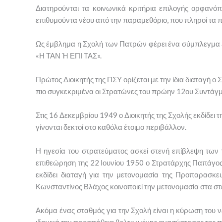
Διατηρούνται τα κοινωνικά κριτήρια επιλογής ορφανό
επιθυμούντα νέου από την παραμεθόριο, που πληροί τα 
Ως έμβλημα η Σχολή των Πατρών φέρει ένα σύμπλεγμα ξ
«Η ΤΑΝ Ή ΕΠΙ ΤΑΣ».
Πρώτος Διοικητής της ΠΣΥ ορίζεται με την ίδια διαταγή 
πιο συγκεκριμένα οι Στρατώνες του πρώην 12ου Συντάγμ
Στις 16 Δεκεμβρίου 1949 ο Διοικητής της Σχολής εκδίδει
γίνονται δεκτοί στο καθόλα έτοιμο περιβάλλον.
Η ηγεσία του στρατεύματος ασκεί στενή επίβλεψη των τ
επιθεώρηση της 22 Ιουνίου 1950 ο Στρατάρχης Παπάγος φ
εκδίδει διαταγή για την μετονομασία της Προπαρασκ
Κωνσταντίνος Βλάχος κοινοποιεί την μετονομασία στα στελ
Ακόμα ένας σταθμός για την Σχολή είναι η κύρωση του
ιδανικά την προσπάθεια βελτιωμένης ανασύστασης της π