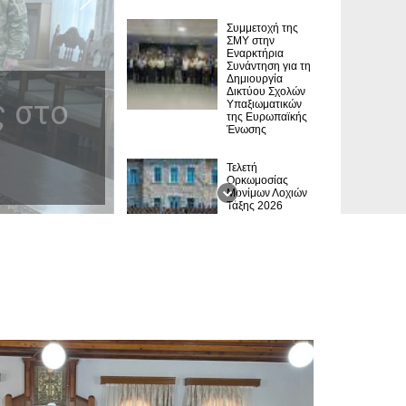
Συμμετοχή της
ΣΜΥ στην
Εναρκτήρια
Συνάντηση για τη
Δημιουργία
Δικτύου Σχολών
ς στο
Υπαξιωματικών
της Ευρωπαϊκής
Ένωσης
Τελετή
Ορκωμοσίας
Μονίμων Λοχιών
Τάξης 2026
Εκπαιδευτικό
Ταξίδι των
Σπουδαστών 3ου
Έτους στην
Περιοχή Ευθύνης
της ΑΣΔΙΘ