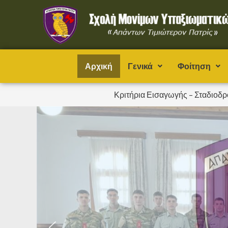
Μετάβαση
στο
περιεχόμενο
Αρχική
Γενικά
Φοίτηση
Κριτήρια Εισαγωγής – Σταδιοδρ