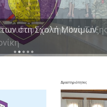
 Σπουδαστών της ΙΙας Τάξη
ονίκη
Δραστηριότητες