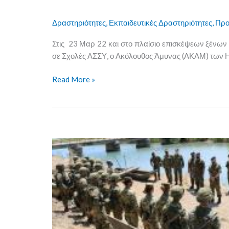
Δραστηριότητες
,
Εκπαιδευτικές Δραστηριότητες
,
Προ
Στις 23 Μαρ 22 και στο πλαίσιο επισκέψεων ξένω
σε Σχολές ΑΣΣΥ, ο Ακόλουθος Άμυνας (ΑΚΑΜ) των
Read More »
Θερινή
Εκπαίδευση
των
Σπουδαστών
της
Σχολής
Μονίμων