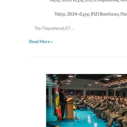
Τάξης 2024 «Σχης (ΠΖ) Βασίλειος 
Την Παρασκευή 07 …
Read More »
Οργάνωση
Ομιλίας
από
τη
Σχολή
με
θέμα
την