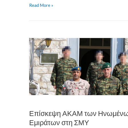
Read More »
Επίσκεψη
ΑΚΑΜ
των
Ηνωμένων
Αραβικών
Εμιράτων
στη
ΣΜΥ
Επίσκεψη ΑΚΑΜ των Ηνωμένω
Εμιράτων στη ΣΜΥ