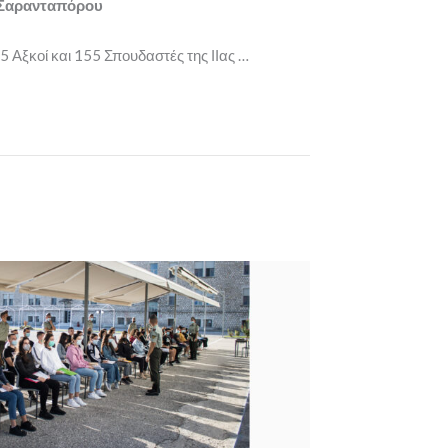
Σαρανταπόρου
 Αξκοί και 155 Σπουδαστές της ΙΙας …