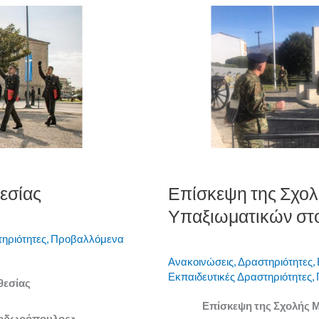
Επίσκεψη
της
Σχολής
Μονίμων
Υπαξιωματικών
στο
Μουσείο
Σαρανταπόρου
θεσίας
Επίσκεψη της Σχο
Υπαξιωματικών στ
τηριότητες
,
Προβαλλόμενα
Ανακοινώσεις
,
Δραστηριότητες
,
Εκπαιδευτικές Δραστηριότητες
,
θεσίας
Επίσκεψη της Σχολής 
Θεοδωρόπουλος»