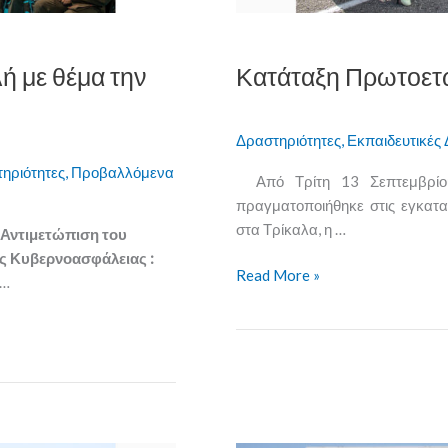
ή με θέμα την
Κατάταξη Πρωτοετ
Δραστηριότητες
,
Εκπαιδευτικές 
τηριότητες
,
Προβαλλόμενα
Από Τρίτη 13 Σεπτεμβρί
πραγματοποιήθηκε στις εγκατ
στα Τρίκαλα, η …
«Αντιμετώπιση του
ς Κυβερνοασφάλειας :
Read More »
…