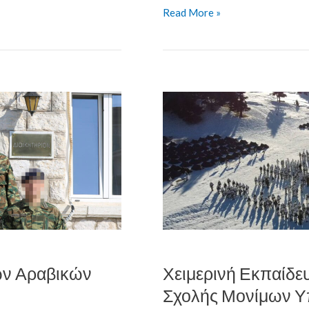
Read More »
Χειμερινή
Εκπαίδευση
των
Σπουδαστών
της
Σχολής
Μονίμων
Υπαξιωματικών
ν Αραβικών
Χειμερινή Εκπαίδε
Σχολής Μονίμων Υ