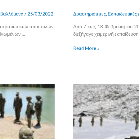
βαλλόμενα
/
25/03/2022
Δραστηριότητες
,
Εκπαιδευτικές 
ν στρατιωτικών αποστολών
Από 7 έως 18 Φεβρουαρίου 20
 Ηνωμένων …
διεξήγαγε χειμερινή εκπαίδευση
Read More »
Χειμερινή
Εκπαίδευση
των
Σπουδαστών
της
Σχολής
Μονίμων