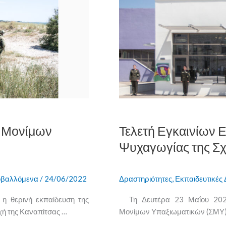
Τελετή
Εγκαινίων
Εστιατορίων
–
Αίθουσας
Ψυχαγωγίας
της
Σχολής
ς Μονίμων
Τελετή Εγκαινίων 
Ψυχαγωγίας της Σ
βαλλόμενα
/
24/06/2022
Δραστηριότητες
,
Εκπαιδευτικές 
 η θερινή εκπαίδευση της
Τη Δευτέρα 23 Μαΐου 202
χή της Καναπίτσας …
Μονίμων Υπαξιωματικών (ΣΜΥ) σ