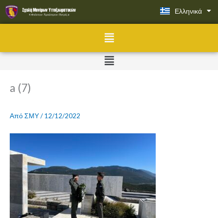
Μετάβαση
Ελληνικά
English
στο
περιεχόμενο
Menu
Menu
a (7)
Από
ΣΜΥ
/
12/12/2022