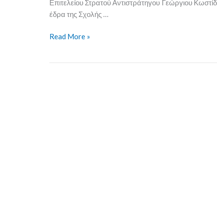
Επιτελείου Στρατού Αντιστράτηγου Γεώργιου Κωστί
έδρα της Σχολής …
Read More »