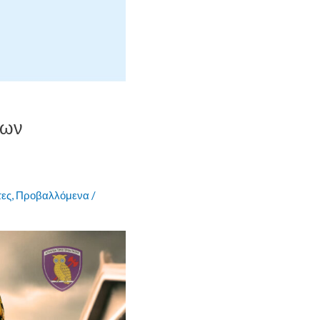
μων
τες
,
Προβαλλόμενα
/