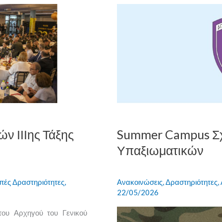
Summer
Campus
Σχολής
Μονίμων
Υπαξιωματικών
ν ΙΙΙης Τάξης
Summer Campus Σ
Υπαξιωματικών
πές Δραστηριότητες
,
Ανακοινώσεις
,
Δραστηριότητες
,
22/05/2026
του Αρχηγού του Γενικού