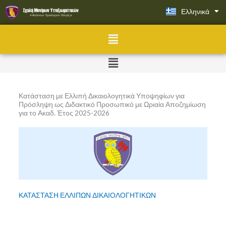
Μετάβαση
Ελληνικά
English
στο
περιεχόμενο
Menu
Menu
Κατάσταση με Ελλιπή Δικαιολογητικά Υποψηφίων για
Πρόσληψη ως Διδακτικό Προσωπικό με Ωριαία Αποζημίωση
για το Ακαδ. Έτος 2025-2026
ΚΑΤΑΣΤΑΣΗ ΕΛΛΙΠΩΝ ΔΙΚΑΙΟΛΟΓΗΤΙΚΩΝ